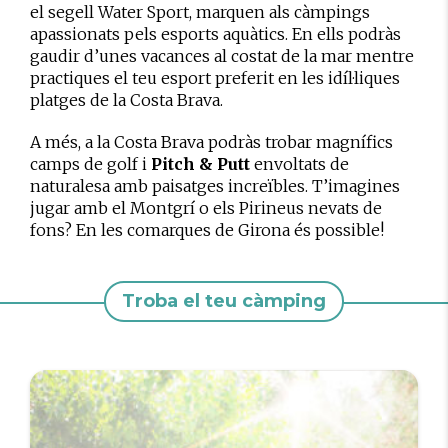
el segell Water Sport, marquen als càmpings
apassionats pels esports aquàtics. En ells podràs
gaudir d’unes vacances al costat de la mar mentre
practiques el teu esport preferit en les idíl·liques
platges de la Costa Brava.
A més, a la Costa Brava podràs trobar magnífics
camps de golf i
Pitch & Putt
envoltats de
naturalesa amb paisatges increïbles. T’imagines
jugar amb el Montgrí o els Pirineus nevats de
fons? En les comarques de Girona és possible!
Troba el teu càmping