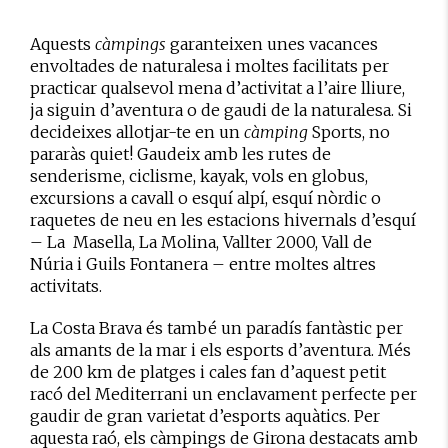
Aquests
càmpings
garanteixen unes vacances
envoltades de naturalesa i moltes facilitats per
practicar qualsevol mena d’activitat a l’aire lliure,
ja siguin d’aventura o de gaudi de la naturalesa. Si
decideixes allotjar-te en un
càmping
Sports, no
pararàs quiet! Gaudeix amb les rutes de
senderisme, ciclisme, kayak, vols en globus,
excursions a cavall o esquí alpí, esquí nòrdic o
raquetes de neu en les estacions hivernals d’esquí
– La Masella, La Molina, Vallter 2000, Vall de
Núria i Guils Fontanera – entre moltes altres
activitats.
La Costa Brava és també un paradís fantàstic per
als amants de la mar i els esports d’aventura. Més
de 200 km de platges i cales fan d’aquest petit
racó del Mediterrani un enclavament perfecte per
gaudir de gran varietat d’esports aquàtics. Per
aquesta raó, els càmpings de Girona destacats amb