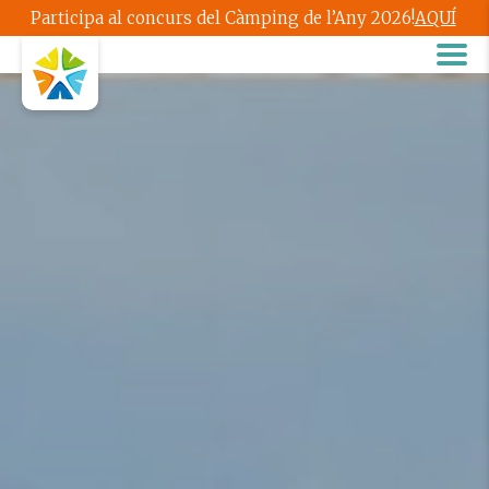
Participa al concurs del Càmping de l’Any 2026!
AQUÍ