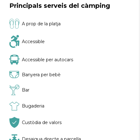
Principals serveis del càmping
A prop de la platja
Accessible
Accessible per autocars
Banyera per bebè
Bar
Bugaderia
Custòdia de valors
Desaigua directe a parcel·la