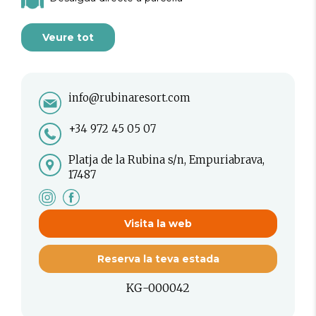
Veure tot
info@rubinaresort.com
+34 972 45 05 07
Platja de la Rubina s/n, Empuriabrava,
17487
Visita la web
Reserva la teva estada
KG-000042