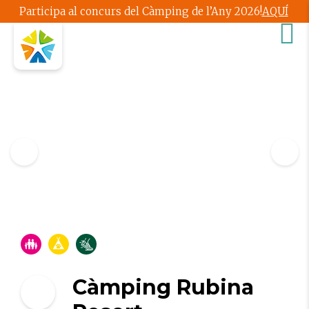
Participa al concurs del Càmping de l’Any 2026!
AQUÍ
Càmping Rubina