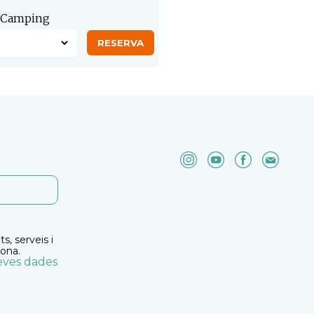
Camping
s, serveis i
ona.
seves dades