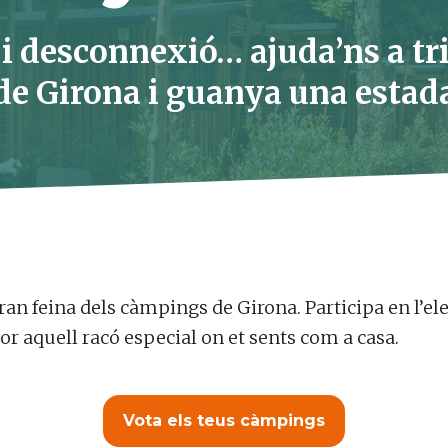
 i desconnexió… ajuda’ns a tri
e Girona i guanya una estada
ran feina dels càmpings de Girona. Participa en l’e
lor aquell racó especial on et sents com a casa.
Vota els teus càmpings