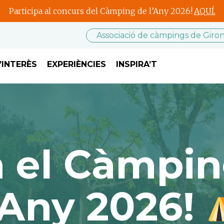
Participa al concurs del Càmping de l’Any 2026!
AQUÍ.
Associació de càmpings de Giro
’INTERÈS
EXPERIÈNCIES
INSPIRA’T
a el Càmpin
’Any 2026!