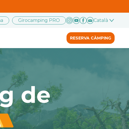
na
Girocamping PRO
Català
RESERVA CÀMPING
g de