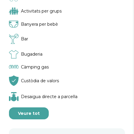
Activitats per grups
Banyera per bebè
Bar
Bugaderia
Càmping gas
Custòdia de valors
Desaigua directe a parcel·la
Veure tot