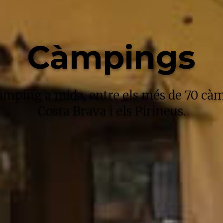
Càmpings
àmping a mida, entre els més de 70 càm
Costa Brava i els Pirineus.