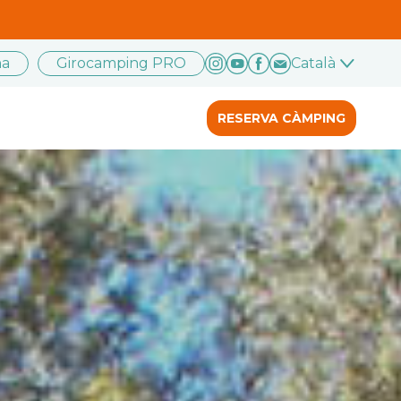
na
Girocamping PRO
Català
RESERVA CÀMPING