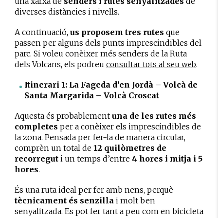
una xarxa de
senders i rutes senyalitzades
de
diverses distàncies i nivells.
A continuació,
us proposem tres rutes
que
passen per alguns dels punts imprescindibles del
parc. Si voleu conèixer més senders de la Ruta
dels Volcans, els podreu
.
consultar tots al seu web
Itinerari 1: La Fageda d’en Jordà – Volcà de
Santa Margarida – Volcà Croscat
Aquesta és probablement
una de les rutes més
completes
per a conèixer els imprescindibles de
la zona. Pensada per fer-la de manera circular,
comprèn un total de
12 quilòmetres de
recorregut
i un temps d’entre
4 hores i mitja i 5
hores
.
És una ruta ideal per fer amb nens, perquè
tècnicament és senzilla
i molt ben
senyalitzada. Es pot fer tant a peu com en bicicleta