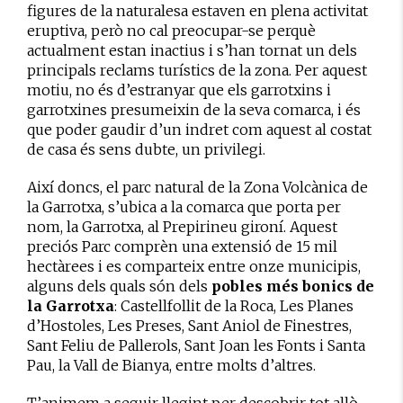
figures de la naturalesa estaven en plena activitat
eruptiva, però no cal preocupar-se perquè
actualment estan inactius i s’han tornat un dels
principals reclams turístics de la zona. Per aquest
motiu, no és d’estranyar que els garrotxins i
garrotxines presumeixin de la seva comarca, i és
que poder gaudir d’un indret com aquest al costat
de casa és sens dubte, un privilegi.
Així doncs, el parc natural de la Zona Volcànica de
la Garrotxa, s’ubica a la comarca que porta per
nom, la Garrotxa, al Prepirineu gironí. Aquest
preciós Parc comprèn una extensió de 15 mil
hectàrees i es comparteix entre onze municipis,
alguns dels quals són dels
pobles més bonics de
la Garrotxa
: Castellfollit de la Roca, Les Planes
d’Hostoles, Les Preses, Sant Aniol de Finestres,
Sant Feliu de Pallerols, Sant Joan les Fonts i Santa
Pau, la Vall de Bianya, entre molts d’altres.