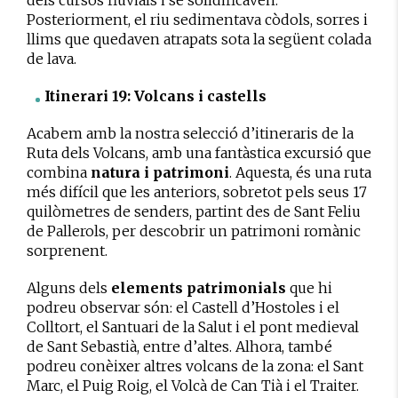
dels cursos fluvials i se solidificaven.
Posteriorment, el riu sedimentava còdols, sorres i
llims que quedaven atrapats sota la següent colada
de lava.
Itinerari 19: Volcans i castells
Acabem amb la nostra selecció d’itineraris de la
Ruta dels Volcans, amb una fantàstica excursió que
combina
natura i patrimoni
. Aquesta, és una ruta
més difícil que les anteriors, sobretot pels seus 17
quilòmetres de senders, partint des de Sant Feliu
de Pallerols, per descobrir un patrimoni romànic
sorprenent.
Alguns dels
elements patrimonials
que hi
podreu observar són: el Castell d’Hostoles i el
Colltort, el Santuari de la Salut i el pont medieval
de Sant Sebastià, entre d’altes. Alhora, també
podreu conèixer altres volcans de la zona: el Sant
Marc, el Puig Roig, el Volcà de Can Tià i el Traiter.