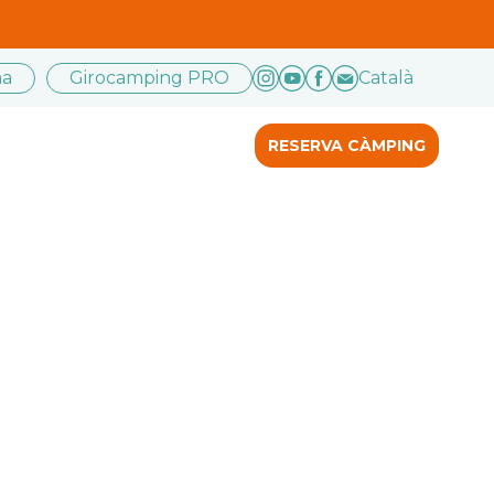
na
Girocamping PRO
Català
RESERVA CÀMPING