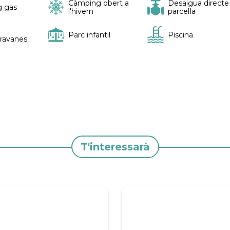
Càmping obert a
Desaigua directe
 gas
l'hivern
parcel·la
Parc infantil
Piscina
ravanes
T'interessarà