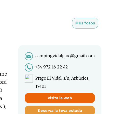
Més fotos
campingvidalparc@gmail.com
+34 972 16 22 42
 amb
Prtge El Vidal, s/n, Arbúcies,
nord
17401
70
a
Visita la web
 ),
Reserva la teva estada