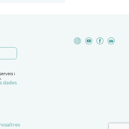
erveis i
.
es dades
nosaltres