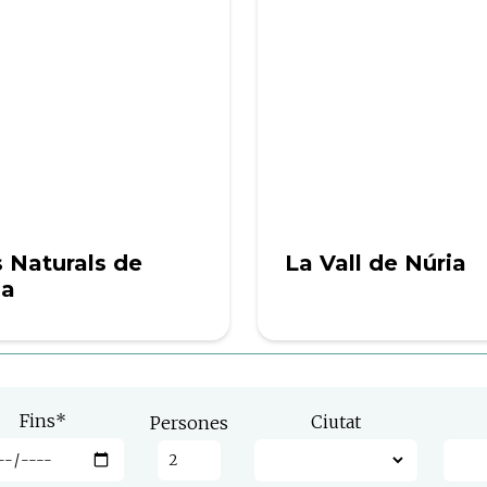
 Naturals de
La Vall de Núria
na
Fins
*
Ciutat
Persones