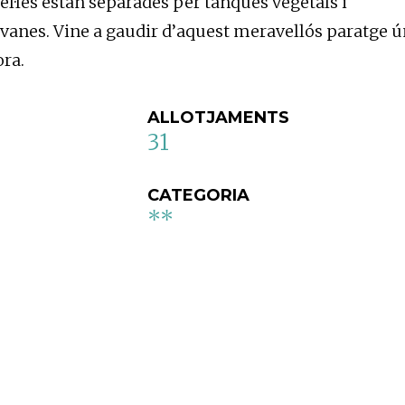
el·les estan separades per tanques vegetals i
avanes. Vine a gaudir d’aquest meravellós paratge ú
ora.
ALLOTJAMENTS
31
CATEGORIA
**