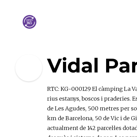
Vidal Pa
RTC: KG-000129 El càmping La Val
rius estanys, boscos i praderies. E
de Les Agudes, 500 metres per sobr
km de Barcelona, 50 de Vic i de Gi
actualment de 142 parcel·les dotade