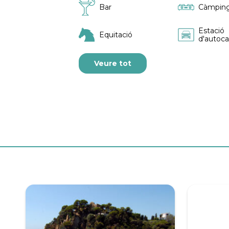
Bar
Càmping
Estació
Equitació
d'autoca
Veure tot