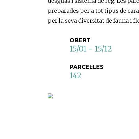
desguàs i sistema de reg. Les parc
preparades per a tot tipus de car
per la seva diversitat de fauna i fl
OBERT
15/01 - 15/12
PARCEL·LES
142