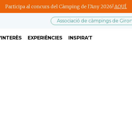
Participa al concurs del Càmping de l’Any 2026!
AQUÍ.
Associació de càmpings de Giro
’INTERÈS
EXPERIÈNCIES
INSPIRA’T