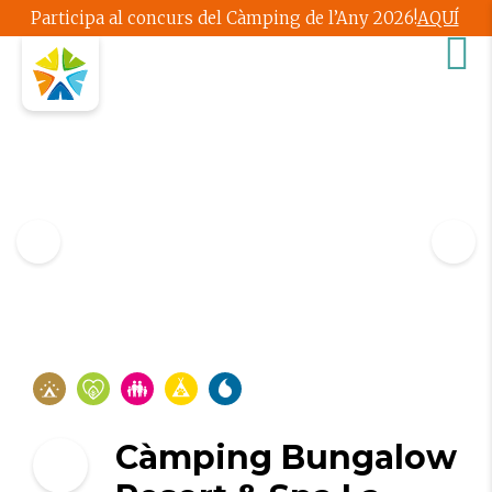
Participa al concurs del Càmping de l’Any 2026!
AQUÍ
Càmping Bungalow