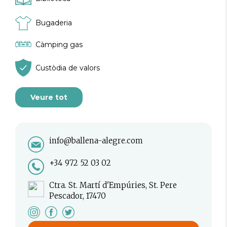
Bugaderia
Càmping gas
Custòdia de valors
Veure tot
info@ballena-alegre.com
+34 972 52 03 02
Ctra. St. Martí d'Empúries, St. Pere
Pescador, 17470