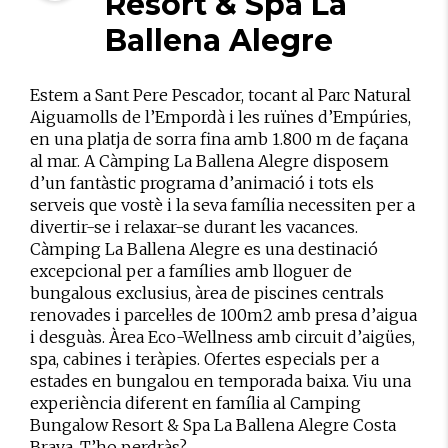
Resort & Spa La
Ballena Alegre
Estem a Sant Pere Pescador, tocant al Parc Natural
Aiguamolls de l’Empordà i les ruïnes d’Empúries,
en una platja de sorra fina amb 1.800 m de façana
al mar. A Càmping La Ballena Alegre disposem
d’un fantàstic programa d’animació i tots els
serveis que vostè i la seva família necessiten per a
divertir-se i relaxar-se durant les vacances.
Càmping La Ballena Alegre es una destinació
excepcional per a famílies amb lloguer de
bungalous exclusius, àrea de piscines centrals
renovades i parcel·les de 100m2 amb presa d’aigua
i desguàs. Àrea Eco-Wellness amb circuit d’aigües,
spa, cabines i teràpies. Ofertes especials per a
estades en bungalou en temporada baixa. Viu una
experiència diferent en família al Camping
Bungalow Resort & Spa La Ballena Alegre Costa
Brava. T’ho perdràs?