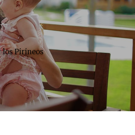
n
 los Pirineos