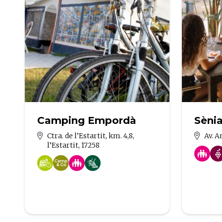
Camping Empordà
Sèni
Ctra. de l’Estartit, km. 4,8,
Av. A
l’Estartit, 17258