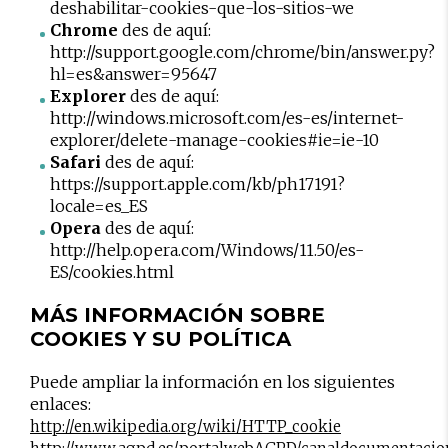
deshabilitar-cookies-que-los-sitios-we
Chrome
des de aquí:
http://support.google.com/chrome/bin/answer.py?
hl=es&answer=95647
Explorer
des de aquí:
http://windows.microsoft.com/es-es/internet-
explorer/delete-manage-cookies#ie=ie-10
Safari
des de aquí:
https://support.apple.com/kb/ph17191?
locale=es_ES
Opera
des de aquí:
http://help.opera.com/Windows/11.50/es-
ES/cookies.html
MÁS INFORMACIÓN SOBRE
COOKIES Y SU POLÍTICA
Puede ampliar la información en los siguientes
enlaces:
http://en.wikipedia.org/wiki/HTTP_cookie