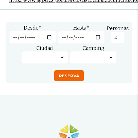
http://www.agpd.es/portalwebAGPD/canaldocumentacio
Desde
*
Hasta
*
Personas
Ciudad
Camping