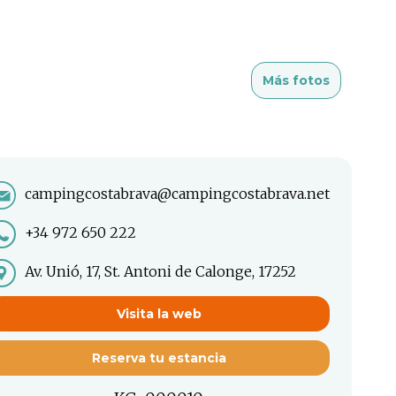
Más fotos
campingcostabrava@campingcostabrava.net
+34 972 650 222
Av. Unió, 17, St. Antoni de Calonge, 17252
Visita la web
Reserva tu estancia