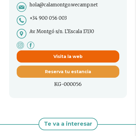
hola@calamontgo.wecamp.net
+34 900 056 003
Av. Montgó s/n. L’Escala 17130
Visita la web
Reserva tu estancia
KG-000056
Te va a interesar