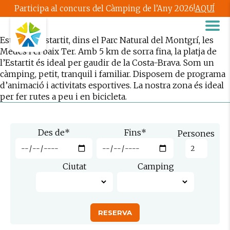
Participa al concurs del Càmping de l’Any 2026!
AQUÍ
Estem a L’Estartit, dins el Parc Natural del Montgrí, les
Medes i el baix Ter. Amb 5 km de sorra fina, la platja de
l’Estartit és ideal per gaudir de la Costa-Brava. Som un
càmping, petit, tranquil i familiar. Disposem de programa
d’animació i activitats esportives. La nostra zona és ideal
per fer rutes a peu i en bicicleta.
Des de
*
Fins
*
Persones
Ciutat
Camping