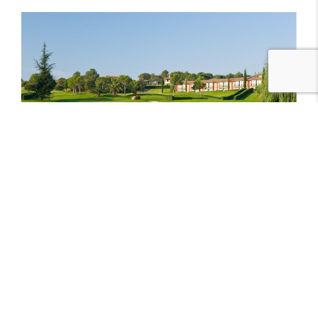
7.
Club de Golf Camprodon – Camprodon
Al cor del Pirineu, us espera un petit
camp de
golf de 9 forats,
molt atractiu i
ideal per a
persones que s’estan iniciant en aquest
esport
, però que ja posseeixen un cert nivell.
La seva situació privilegiada, regala increïbles