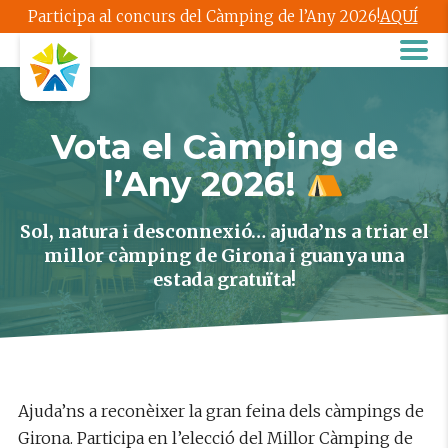
Participa al concurs del Càmping de l’Any 2026!
AQUÍ
Vota el Càmping de
l’Any 2026!
Sol, natura i desconnexió… ajuda’ns a triar el
millor càmping de Girona i guanya una
estada gratuïta!
Ajuda’ns a reconèixer la gran feina dels càmpings de
Girona. Participa en l’elecció del Millor Càmping de