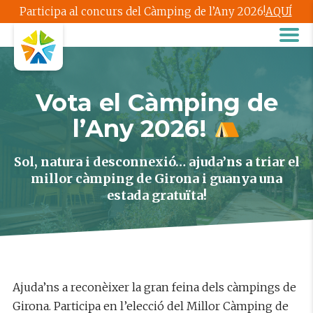
Participa al concurs del Càmping de l’Any 2026!
AQUÍ
Vota el Càmping de
l’Any 2026!
Sol, natura i desconnexió… ajuda’ns a triar el
millor càmping de Girona i guanya una
estada gratuïta!
Ajuda’ns a reconèixer la gran feina dels càmpings de
Girona. Participa en l’elecció del Millor Càmping de