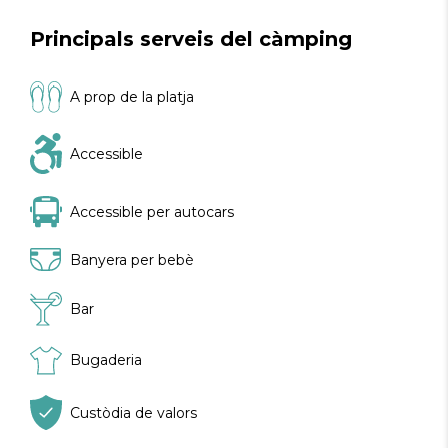
Principals serveis del càmping
A prop de la platja
Accessible
Accessible per autocars
Banyera per bebè
Bar
Bugaderia
Custòdia de valors