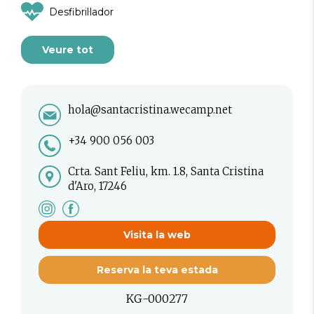
Desfibril·lador
Veure tot
hola@santacristina.wecamp.net
+34 900 056 003
Crta. Sant Feliu, km. 1.8, Santa Cristina
d'Aro, 17246
Visita la web
Reserva la teva estada
KG-000277