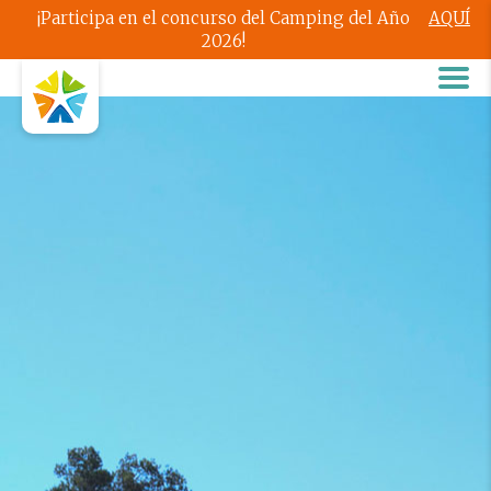
¡Participa en el concurso del Camping del Año
AQUÍ
2026!