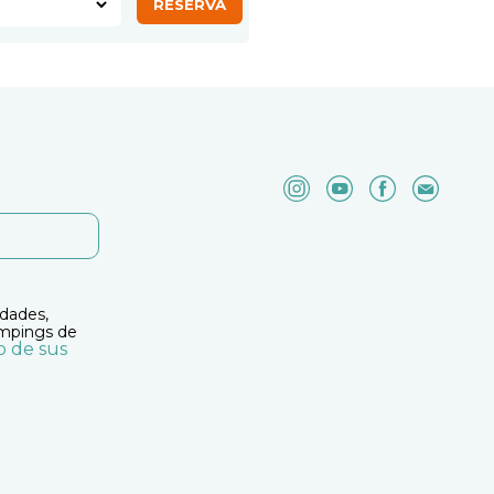
idades,
ampings de
o de sus