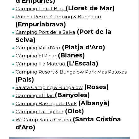
d’Empúries)
(Lloret de Mar)
Camping Lloret Blau
Rubina Resort Càmping & Bungalou
(Empuriabrava)
(Port de la
Càmping Port de la Selva
Selva)
(Platja d’Aro)
Càmping Vall d’Aro
(Blanes)
Càmping El Pinar
(L’Escala)
Càmping Illa Mateua
Camping Resort & Bungalow Park Mas Patoxas
(Pals)
(Roses)
Salatá Camping & Bungalow
(Banyoles)
Càmping el Llac
(Albanyà)
Càmping Bassegoda Park
(Olot)
Càmping La Fageda
(Santa Cristina
WeCamp Santa Cristina
d’Aro)