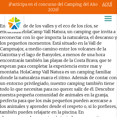
¡Participa en el concurso del Camping del Año
AQUÍ
2026!
Entre el verde de los valles y el eco de los ríos, se
encuentra
HolaCamp Vall Natura
, un camping que invita a
reconectar con lo que importa: la naturaleza, el descanso y
los pequeños momentos. Está situado en la Vall de
Campmajor, a medio camino entre los volcanes de la
Garrotxa y el lago de Banyoles, a menos de una hora
encontrarás también las playas de la Costa Brava, que te
esperan para completar la experiencia entre mar y
montaña. HolaCamp Vall Natura es un camping familiar
donde la naturaleza marca el ritmo. Además de contar con
un entorno privilegiado, nuestro camping también tiene
todo lo que necesitas para no querer salir de él. Descubre
nuestra pequeña comunidad de animales en la
granja
,
perfecta para que los más pequeños pueden acercarse a
los animales y aprender desde el respeto o, si lo prefieres,
también puedes relajarte en la
piscina
. En