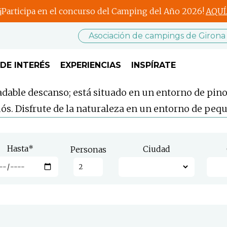
¡Participa en el concurso del Camping del Año 2026!
AQUÍ
Asociación de campings de Girona
DE INTERÉS
EXPERIENCIAS
INSPÍRATE
able descanso; está situado en un entorno de pinos
mós. Disfrute de la naturaleza en un entorno de peq
Hasta
*
Ciudad
Personas