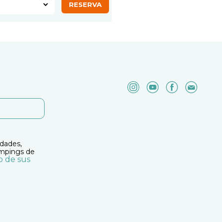
idades,
ampings de
o de sus