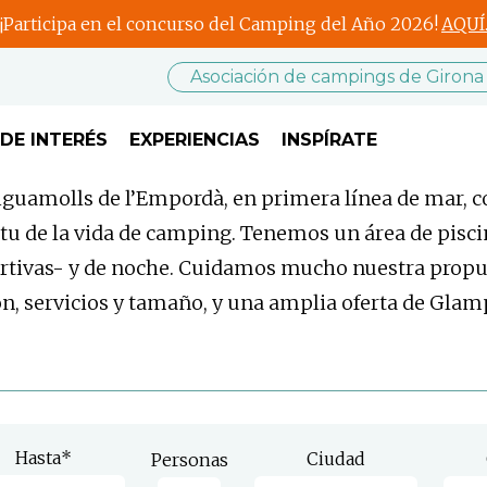
¡Participa en el concurso del Camping del Año 2026!
AQUÍ
Asociación de campings de Girona
DE INTERÉS
EXPERIENCIAS
INSPÍRATE
iguamolls de l’Empordà, en primera línea de mar, co
u de la vida de camping. Tenemos un área de piscin
portivas- y de noche. Cuidamos mucho nuestra prop
ión, servicios y tamaño, y una amplia oferta de Gla
Hasta
*
Ciudad
Personas