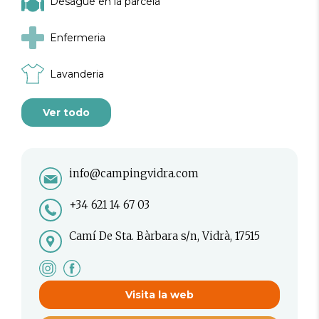
Desague en la parcela
Enfermeria
Lavanderia
Ver todo
info@campingvidra.com
+34 621 14 67 03
Camí De Sta. Bàrbara s/n, Vidrà, 17515
Visita la web