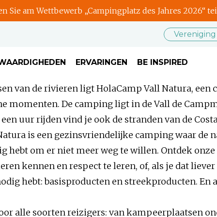
 Sie am Wettbewerb „Campingplatz des Jahres 2026“ tei
Vereniging
SWAARDIGHEDEN
ERVARINGEN
BE INSPIRED
sen van de rivieren ligt HolaCamp Vall Natura, een 
eine momenten. De camping ligt in de Vall de Camp
en uur rijden vind je ook de stranden van de Costa
tura is een gezinsvriendelijke camping waar de na
g hebt om er niet meer weg te willen. Ontdek onze
leren kennen en respect te leren, of, als je dat liev
odig hebt: basisproducten en streekproducten. En a
oor alle soorten reizigers: van kampeerplaatsen o