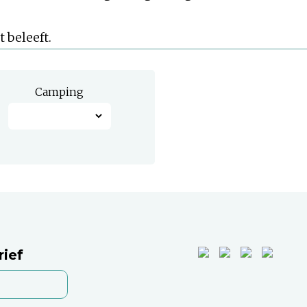
 beleeft.
Camping
rief