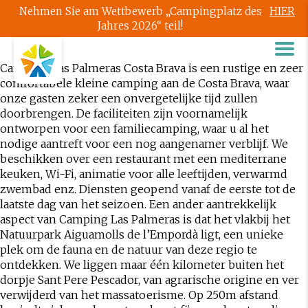
Nehmen Sie am Wettbewerb „Campingplatz des
HIER
Jahres 2026“ teil!
Camping Las Palmeras Costa Brava is een rustige en zeer
comfortabele kleine
camping aan de Costa Brava,
waar
onze gasten zeker een onvergetelijke tijd zullen
doorbrengen. De faciliteiten zijn voornamelijk
ontworpen voor een
familiecamping
, waar u al het
nodige aantreft voor een nog aangenamer verblijf. We
beschikken over een restaurant met een mediterrane
keuken, Wi-Fi, animatie voor alle leeftijden, verwarmd
zwembad enz. Diensten geopend vanaf de eerste tot de
laatste dag van het seizoen. Een ander aantrekkelijk
aspect van Camping Las Palmeras is dat het vlakbij het
Natuurpark Aiguamolls de l’Empordà
ligt, een unieke
plek om de fauna en de natuur van deze regio te
ontdekken. We liggen maar één kilometer buiten het
dorpje Sant Pere Pescador, van agrarische origine en ver
verwijderd van het massatoerisme. Op 250m afstand